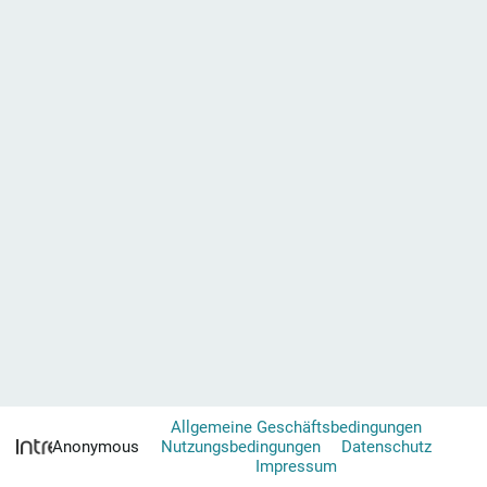
Allgemeine Geschäftsbedingungen
S
Anonymous
Nutzungsbedingungen
Datenschutz
i
Impressum
e